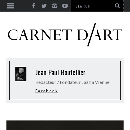
ES
CORPS ULTIME
LE TEMPS
L’UTOPIE
LE RIRE
Jean Paul Boutellier
LE DIALOGUE
Rédacteur / Fondateur Jazz à Vienne
LE HASARD
Facebook
LA LIBERTÉ
LA BEAUTÉ
LA FOLIE