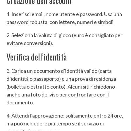
Creazione dell’account
1. Inserisci email, nome utente e password. Usa una
password robusta, con lettere, numeri e simboli.
2. Seleziona la valuta di gioco (euro è consigliato per
evitare conversioni).
Verifica dell’identità
3. Carica un documento d’identità valido (carta
d’identità o passaporto) e una prova di residenza
(bolletta o estratto conto). Alcuni siti richiedono
anche una foto del viso per confrontare con il
documento.
4. Attendi l’approvazione: solitamente entro 24 ore,
ma può richiedere più tempo se il servizio di