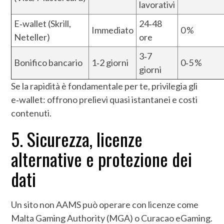
lavorativi
E‑wallet (Skrill,
24‑48
Immediato
0 %
Neteller)
ore
3‑7
Bonifico bancario
1‑2 giorni
0‑5 %
giorni
Se la rapidità è fondamentale per te, privilegia gli
e‑wallet: offrono prelievi quasi istantanei e costi
contenuti.
5. Sicurezza, licenze
alternative e protezione dei
dati
Un sito non AAMS può operare con licenze come
Malta Gaming Authority (MGA) o Curacao eGaming.