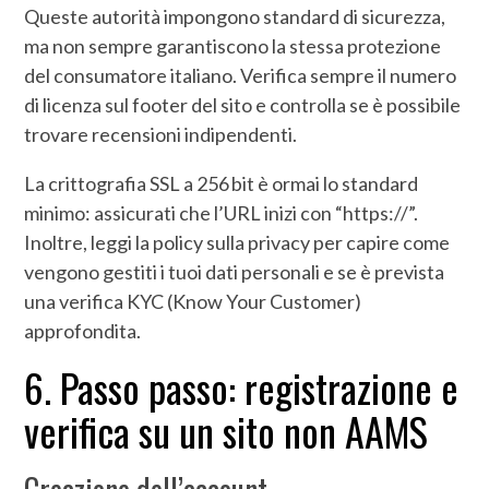
Queste autorità impongono standard di sicurezza,
ma non sempre garantiscono la stessa protezione
del consumatore italiano. Verifica sempre il numero
di licenza sul footer del sito e controlla se è possibile
trovare recensioni indipendenti.
La crittografia SSL a 256 bit è ormai lo standard
minimo: assicurati che l’URL inizi con “https://”.
Inoltre, leggi la policy sulla privacy per capire come
vengono gestiti i tuoi dati personali e se è prevista
una verifica KYC (Know Your Customer)
approfondita.
6. Passo passo: registrazione e
verifica su un sito non AAMS