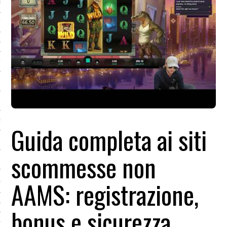
LE BONHEUR
L’HÉRITAGE
LA GUERRE
L’IDENTITÉ
ITS
RS
Guida completa ai siti
scommesse non
ES
AAMS: registrazione,
S
VRE
bonus e sicurezza
TIONS