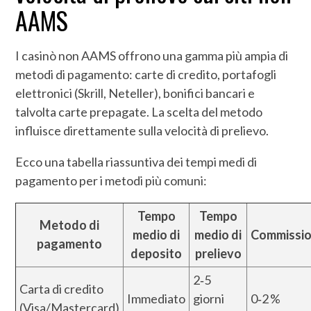
AAMS
I casinò non AAMS offrono una gamma più ampia di
metodi di pagamento: carte di credito, portafogli
elettronici (Skrill, Neteller), bonifici bancari e
talvolta carte prepagate. La scelta del metodo
influisce direttamente sulla velocità di prelievo.
Ecco una tabella riassuntiva dei tempi medi di
pagamento per i metodi più comuni:
Tempo
Tempo
Metodo di
medio di
medio di
Commissio
pagamento
deposito
prelievo
2‑5
Carta di credito
Immediato
giorni
0‑2 %
(Visa/Mastercard)