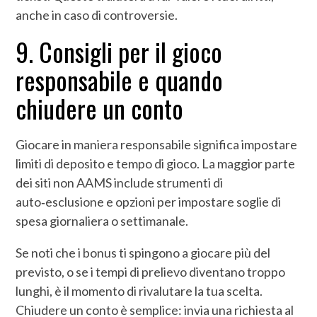
anche in caso di controversie.
9. Consigli per il gioco
responsabile e quando
chiudere un conto
Giocare in maniera responsabile significa impostare
limiti di deposito e tempo di gioco. La maggior parte
dei siti non AAMS include strumenti di
auto‑esclusione e opzioni per impostare soglie di
spesa giornaliera o settimanale.
Se noti che i bonus ti spingono a giocare più del
previsto, o se i tempi di prelievo diventano troppo
lunghi, è il momento di rivalutare la tua scelta.
Chiudere un conto è semplice: invia una richiesta al