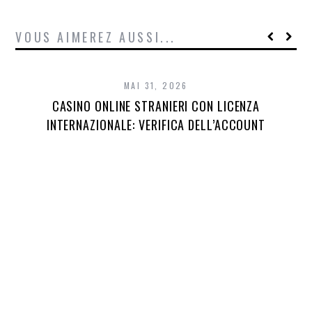
VOUS AIMEREZ AUSSI...
MAI 31, 2026
CASINO ONLINE STRANIERI CON LICENZA
INTERNAZIONALE: VERIFICA DELL’ACCOUNT