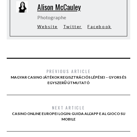
Alison McCauley
Photographe
Website
Twitter
Facebook
PREVIOUS ARTICLE
MAGYAR CASINO JÁTÉKOK REGISZTRÁCIÓS LÉPÉSEI – GYORS ÉS
EGYSZERŰ ÚTMUTATÓ
NEXT ARTICLE
CASINO ONLINE EUROPEI LOGIN: GUIDA ALL’APP E AL GIOCO SU
MOBILE