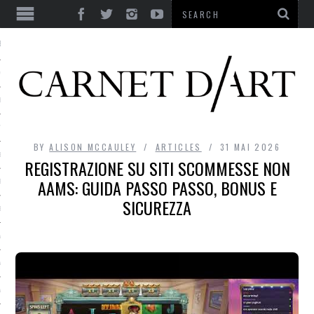
ES
CORPS ULTIME
LE TEMPS
L’UTOPIE
BY
ALISON MCCAULEY
ARTICLES
31 MAI 2026
LE RIRE
REGISTRAZIONE SU SITI SCOMMESSE NON
AAMS: GUIDA PASSO PASSO, BONUS E
LE DIALOGUE
SICUREZZA
LE HASARD
LA LIBERTÉ
LA BEAUTÉ
LA FOLIE