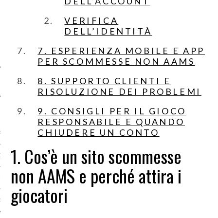
DELL’ACCOUNT
SUIVEZ-NOUS
VERIFICA
DELL’IDENTITÀ
7. ESPERIENZA MOBILE E APP
PER SCOMMESSE NON AAMS
8. SUPPORTO CLIENTI E
RISOLUZIONE DEI PROBLEMI
9. CONSIGLI PER IL GIOCO
FLOTTE CARAVELLE
RESPONSABILE E QUANDO
CHIUDERE UN CONTO
AGNIE CARAVELLE
1. Cos’è un sito scommesse
D’ART PODCAST
non AAMS e perché attira i
CKS.COM
giocatori
EUR.COM