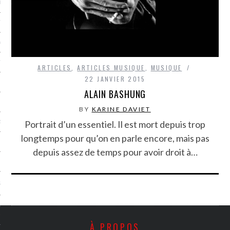
LE BONHEUR
L’HÉRITAGE
LA GUERRE
L’IDENTITÉ
ARTICLES
,
ARTICLES MUSIQUE
,
MUSIQUE
22 JANVIER 2015
ALAIN BASHUNG
ITS
BY
KARINE DAVIET
Portrait d’un essentiel. Il est mort depuis trop
RS
longtemps pour qu’on en parle encore, mais pas
depuis assez de temps pour avoir droit à…
ES
S
VRE
À PROPOS
TIONS