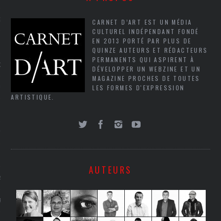
NCES EN VOD
CARNET D’ART EST UN MÉDIA
CULTUREL INDÉPENDANT FONDÉ
EN 2013 PORTÉ PAR PLUS DE
QUINZE AUTEURS ET RÉDACTEURS
PERMANENTS QUI ASPIRENT À
QUES
DÉVELOPPER UN WEBZINE ET UN
MAGAZINE PROCHES DE TOUTES
LES FORMES D'EXPRESSION
SUELS
ARTISTIQUE.
TURE
E
AUTEURS
RAPHIE
PTIONS