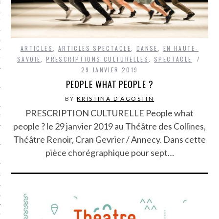
LE BONHEUR
L’HÉRITAGE
LA GUERRE
ARTICLES
,
ARTICLES SPECTACLE
,
DANSE
,
EN HAUTE-
SAVOIE
,
PRESCRIPTIONS CULTURELLES
,
SPECTACLE
L’IDENTITÉ
29 JANVIER 2019
PEOPLE WHAT PEOPLE ?
ITS
BY
KRISTINA D'AGOSTIN
PRESCRIPTION CULTURELLE People what
RS
people ? le 29 janvier 2019 au Théâtre des Collines,
Théâtre Renoir, Cran Gevrier / Annecy. Dans cette
pièce chorégraphique pour sept…
ES
S
VRE
TIONS