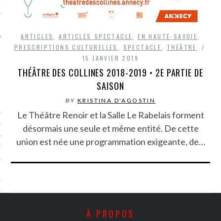
LE
ARTICLES
,
ARTICLES SPECTACLE
,
EN HAUTE-SAVOIE
,
PRESCRIPTIONS CULTURELLES
,
SPECTACLE
,
THÉÂTRE
15 JANVIER 2019
THÉÂTRE DES COLLINES 2018-2019 • 2E PARTIE DE
SAISON
BY
KRISTINA D'AGOSTIN
Le Théâtre Renoir et la Salle Le Rabelais forment
AGNIE CARAVELLE
désormais une seule et même entité. De cette
union est née une programmation exigeante, de…
D’ART PODCAST
CKS.COM
EUR.COM
À PROPOS