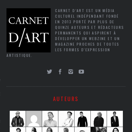
SUIVEZ-NOUS
CARNET D’ART EST UN MÉDIA
CULTUREL INDÉPENDANT FONDÉ
EN 2013 PORTÉ PAR PLUS DE
QUINZE AUTEURS ET RÉDACTEURS
PERMANENTS QUI ASPIRENT À
DÉVELOPPER UN WEBZINE ET UN
MAGAZINE PROCHES DE TOUTES
LES FORMES D'EXPRESSION
ARTISTIQUE.
FLOTTE CARAVELLE
AGNIE CARAVELLE
D’ART PODCAST
AUTEURS
CKS.COM
EUR.COM