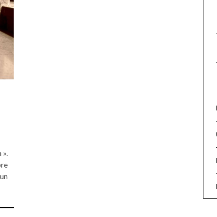
 ».
bre
 un