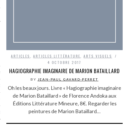
LE
ARTICLES
,
ARTICLES LITTÉRATURE
,
ARTS VISUELS
4 OCTOBRE 2017
HAGIOGRAPHIE IMAGINAIRE DE MARION BATAILLARD
AGNIE CARAVELLE
BY
JEAN-PAUL GAVARD-PERRET
D’ART PODCAST
Oh les beaux jours. Livre « Hagiographie imaginaire
de Marion Bataillard » de Florence Andoka aux
CKS.COM
Éditions Littérature Mineure, 8€. Regarder les
peintures de Marion Bataillard…
EUR.COM