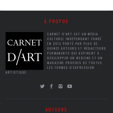
SUIVEZ-NOUS
À PROPOS
CARNET D’ART EST UN MÉDIA
CULTUREL INDÉPENDANT FONDÉ
EN 2013 PORTÉ PAR PLUS DE
QUINZE AUTEURS ET RÉDACTEURS
PERMANENTS QUI ASPIRENT À
DÉVELOPPER UN WEBZINE ET UN
FLOTTE CARAVELLE
MAGAZINE PROCHES DE TOUTES
LES FORMES D'EXPRESSION
AGNIE CARAVELLE
ARTISTIQUE.
D’ART PODCAST
CKS.COM
EUR.COM
AUTEURS