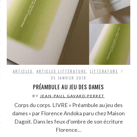
LE BONHEUR
L’HÉRITAGE
LA GUERRE
L’IDENTITÉ
ITS
ARTICLES
,
ARTICLES LITTÉRATURE
,
LITTÉRATURE
RS
25 JANVIER 2019
PRÉAMBULE AU JEU DES DAMES
BY
JEAN-PAUL GAVARD-PERRET
ES
Corps du corps. LIVRE « Préambule au jeu des
S
dames » par Florence Andoka paru chez Maison
Dagoit. Dans les feux d’ombre de son écriture
VRE
Florence…
TIONS