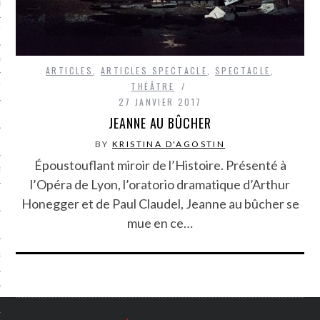
LE BONHEUR
L’HÉRITAGE
LA GUERRE
ARTICLES
,
ARTICLES SPECTACLE
,
SPECTACLE
,
THÉÂTRE
L’IDENTITÉ
27 JANVIER 2017
JEANNE AU BÛCHER
ITS
BY
KRISTINA D'AGOSTIN
Époustouflant miroir de l’Histoire. Présenté à
RS
l’Opéra de Lyon, l’oratorio dramatique d’Arthur
Honegger et de Paul Claudel, Jeanne au bûcher se
mue en ce…
ES
S
VRE
TIONS