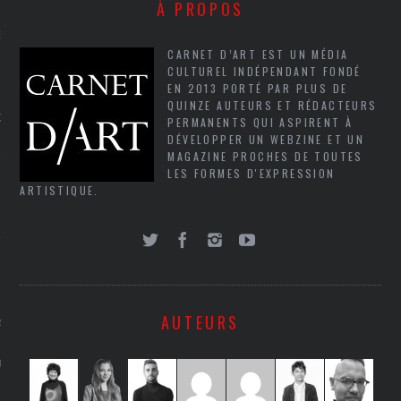
À PROPOS
NCES EN VOD
CARNET D’ART EST UN MÉDIA
CULTUREL INDÉPENDANT FONDÉ
EN 2013 PORTÉ PAR PLUS DE
QUINZE AUTEURS ET RÉDACTEURS
QUES
PERMANENTS QUI ASPIRENT À
DÉVELOPPER UN WEBZINE ET UN
MAGAZINE PROCHES DE TOUTES
SUELS
LES FORMES D'EXPRESSION
ARTISTIQUE.
TURE
E
AUTEURS
RAPHIE
PTIONS