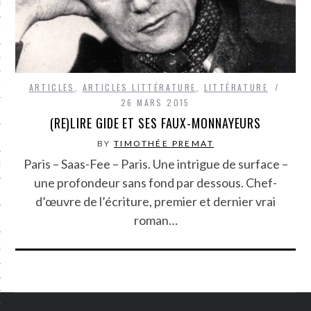
LE BONHEUR
L’HÉRITAGE
LA GUERRE
L’IDENTITÉ
ARTICLES
,
ARTICLES LITTÉRATURE
,
LITTÉRATURE
26 MARS 2015
(RE)LIRE GIDE ET SES FAUX-MONNAYEURS
ITS
BY
TIMOTHÉE PREMAT
Paris – Saas-Fee – Paris. Une intrigue de surface –
RS
une profondeur sans fond par dessous. Chef-
d’œuvre de l’écriture, premier et dernier vrai
roman…
ES
S
VRE
TIONS