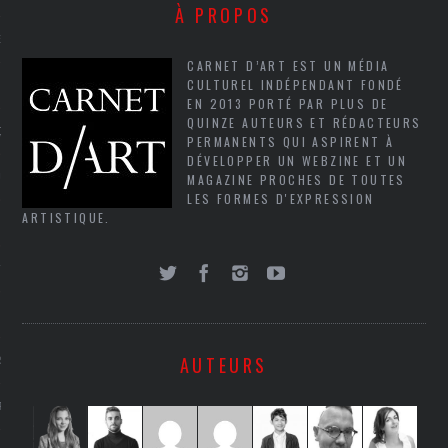
À PROPOS
NCES EN VOD
CARNET D’ART EST UN MÉDIA
CULTUREL INDÉPENDANT FONDÉ
EN 2013 PORTÉ PAR PLUS DE
QUINZE AUTEURS ET RÉDACTEURS
QUES
PERMANENTS QUI ASPIRENT À
DÉVELOPPER UN WEBZINE ET UN
SUELS
MAGAZINE PROCHES DE TOUTES
LES FORMES D'EXPRESSION
ARTISTIQUE.
TURE
E
AUTEURS
RAPHIE
PTIONS