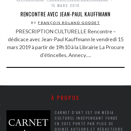
15 MARS 2019
NCES EN VOD
RENCONTRE AVEC JEAN-PAUL KAUFFMANN
BY
FRANÇOIS ROLAND GODDET
PRESCRIPTION CULTURELLE Rencontre –
dédicace avec Jean-Paul Kauffmann le vendredi 15
QUES
mars 2019 à partir de 19h10 à la Librairie La Procure
SUELS
d’étincelles, Annecy….
TURE
E
À PROPOS
RAPHIE
CARNET D’ART EST UN MÉDIA
CULTUREL INDÉPENDANT FONDÉ
PTIONS
EN 2013 PORTÉ PAR PLUS DE
QUINZE AUTEURS ET RÉDACTEURS