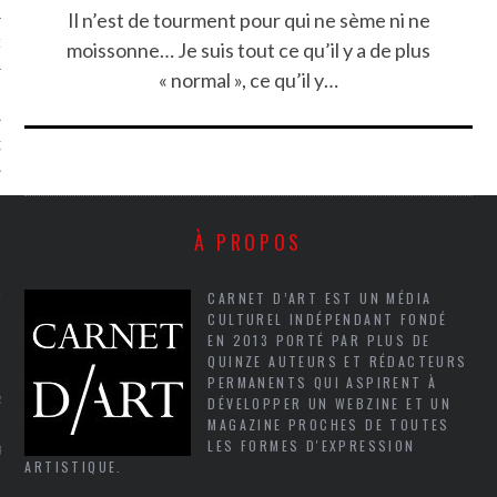
Il n’est de tourment pour qui ne sème ni ne
NCES EN VOD
moissonne… Je suis tout ce qu’il y a de plus
« normal », ce qu’il y…
QUES
SUELS
À PROPOS
CARNET D’ART EST UN MÉDIA
TURE
CULTUREL INDÉPENDANT FONDÉ
EN 2013 PORTÉ PAR PLUS DE
E
QUINZE AUTEURS ET RÉDACTEURS
PERMANENTS QUI ASPIRENT À
RAPHIE
DÉVELOPPER UN WEBZINE ET UN
MAGAZINE PROCHES DE TOUTES
LES FORMES D'EXPRESSION
PTIONS
ARTISTIQUE.