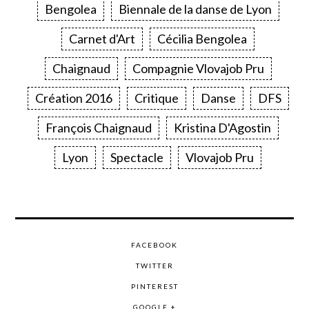
Bengolea
Biennale de la danse de Lyon
Carnet d'Art
Cécilia Bengolea
Chaignaud
Compagnie Vlovajob Pru
Création 2016
Critique
Danse
DFS
François Chaignaud
Kristina D'Agostin
Lyon
Spectacle
Vlovajob Pru
FACEBOOK
TWITTER
PINTEREST
GOOGLE +