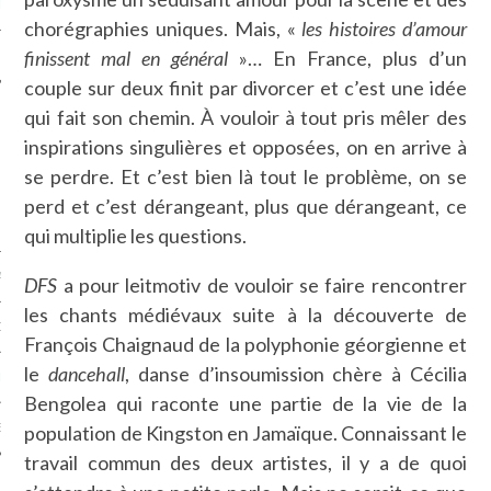
LE
chorégraphies uniques. Mais, «
les histoires d’amour
finissent mal en général
»… En France, plus d’un
couple sur deux finit par divorcer et c’est une idée
qui fait son chemin. À vouloir à tout pris mêler des
inspirations singulières et opposées, on en arrive à
se perdre. Et c’est bien là tout le problème, on se
perd et c’est dérangeant, plus que dérangeant, ce
qui multiplie les questions.
AGNIE CARAVELLE
DFS
a pour leitmotiv de vouloir se faire rencontrer
les chants médiévaux suite à la découverte de
D’ART PODCAST
François Chaignaud de la polyphonie géorgienne et
le
dancehall
, danse d’insoumission chère à Cécilia
CKS.COM
Bengolea qui raconte une partie de la vie de la
EUR.COM
population de Kingston en Jamaïque. Connaissant le
travail commun des deux artistes, il y a de quoi