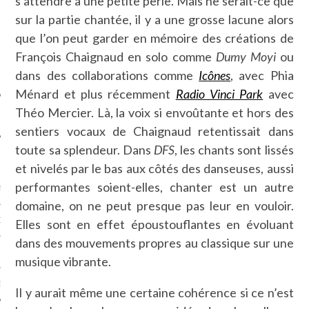
s’attendre à une petite perle. Mais ne serait-ce que
SUIVEZ-NOUS
sur la partie chantée, il y a une grosse lacune alors
que l’on peut garder en mémoire des créations de
François Chaignaud en solo comme
Dumy Moyi
ou
dans des collaborations comme
Icônes
, avec Phia
Ménard et plus récemment
Radio Vinci Park
avec
Théo Mercier. Là, la voix si envoûtante et hors des
sentiers vocaux de Chaignaud retentissait dans
toute sa splendeur. Dans
DFS
, les chants sont lissés
FLOTTE CARAVELLE
et nivelés par le bas aux côtés des danseuses, aussi
performantes soient-elles, chanter est un autre
AGNIE CARAVELLE
domaine, on ne peut presque pas leur en vouloir.
D’ART PODCAST
Elles sont en effet époustouflantes en évoluant
dans des mouvements propres au classique sur une
CKS.COM
musique vibrante.
EUR.COM
Il y aurait même une certaine cohérence si ce n’est