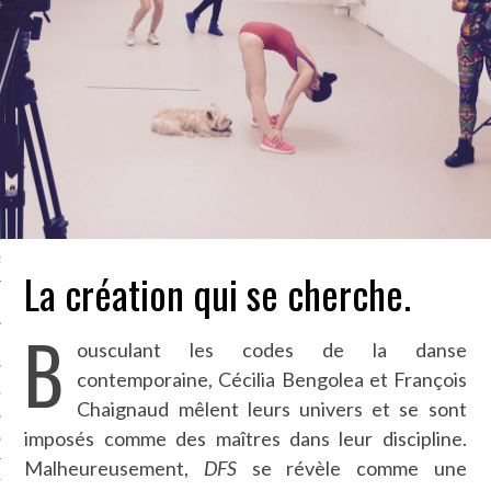
LE BONHEUR
L’HÉRITAGE
LA GUERRE
L’IDENTITÉ
ITS
RS
La création qui se cherche.
B
ousculant les codes de la danse
ES
contemporaine, Cécilia Bengolea et François
S
Chaignaud mêlent leurs univers et se sont
imposés comme des maîtres dans leur discipline.
VRE
Malheureusement,
DFS
se révèle comme une
TIONS