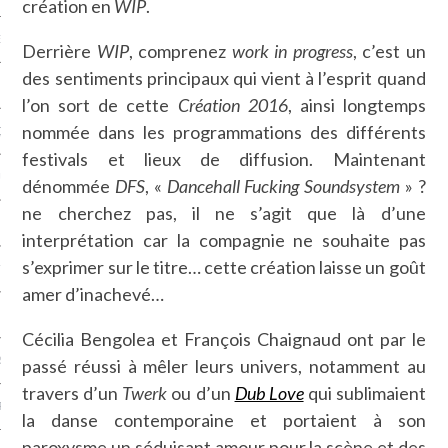
création en
WIP
.
NCES EN VOD
Derrière
WIP
, comprenez
work in progress
, c’est un
des sentiments principaux qui vient à l’esprit quand
l’on sort de cette
Création 2016
, ainsi longtemps
nommée dans les programmations des différents
QUES
festivals et lieux de diffusion. Maintenant
SUELS
dénommée
DFS
, «
Dancehall Fucking Soundsystem
» ?
ne cherchez pas, il ne s’agit que là d’une
interprétation car la compagnie ne souhaite pas
s’exprimer sur le titre… cette création laisse un goût
TURE
amer d’inachevé…
E
Cécilia Bengolea et François Chaignaud ont par le
RAPHIE
passé réussi à mêler leurs univers, notamment au
travers d’un
Twerk
ou d’un
Dub Love
qui sublimaient
PTIONS
la danse contemporaine et portaient à son
paroxysme un séduisant amour pour la scène et des