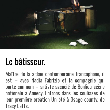
LE BONHEUR
L’HÉRITAGE
LA GUERRE
L’IDENTITÉ
ITS
Le bâtisseur.
RS
Maître de la scène contemporaine francophone, il
ES
est – avec Nadia Fabrizio et la compagnie qui
porte son nom – artiste associé de Bonlieu scène
S
nationale à Annecy. Entrons dans les coulisses de
leur première création Un été à Osage county, de
VRE
Tracy Letts.
TIONS