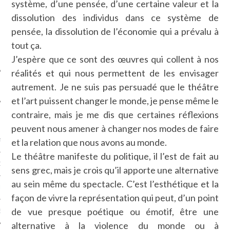
système, d’une pensée, d’une certaine valeur et la
SUIVEZ-NOUS
dissolution des individus dans ce système de
pensée, la dissolution de l’économie qui a prévalu à
tout ça.
J’espère que ce sont des œuvres qui collent à nos
réalités et qui nous permettent de les envisager
autrement. Je ne suis pas persuadé que le théâtre
et l’art puissent changer le monde, je pense même le
contraire, mais je me dis que certaines réflexions
FLOTTE CARAVELLE
peuvent nous amener à changer nos modes de faire
et la relation que nous avons au monde.
AGNIE CARAVELLE
Le théâtre manifeste du politique, il l’est de fait au
D’ART PODCAST
sens grec, mais je crois qu’il apporte une alternative
au sein même du spectacle. C’est l’esthétique et la
CKS.COM
façon de vivre la représentation qui peut, d’un point
de vue presque poétique ou émotif, être une
EUR.COM
alternative à la violence du monde ou à