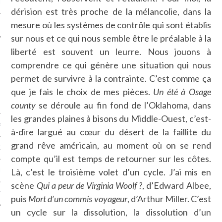
LE
dérision est très proche de la mélancolie, dans la
mesure où les systèmes de contrôle qui sont établis
sur nous et ce qui nous semble être le préalable à la
liberté est souvent un leurre. Nous jouons à
comprendre ce qui génère une situation qui nous
permet de survivre à la contrainte. C’est comme ça
que je fais le choix de mes pièces.
Un été à Osage
county
se déroule au fin fond de l’Oklahoma, dans
les grandes plaines à bisons du Middle-Ouest, c’est-
AGNIE CARAVELLE
à-dire largué au cœur du désert de la faillite du
grand rêve américain, au moment où on se rend
D’ART PODCAST
compte qu’il est temps de retourner sur les côtes.
Là, c’est le troisième volet d’un cycle. J’ai mis en
CKS.COM
scène
Qui a peur de Virginia Woolf ?
, d’Edward Albee,
EUR.COM
puis
Mort d’un commis voyageur
, d’Arthur Miller. C’est
un cycle sur la dissolution, la dissolution d’un