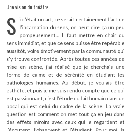
Une vision du théâtre.
NCES EN VOD
S
i c’était un art, ce serait certainement l’art de
l’incarnation du sens, on peut dire ça un peu
pompeusement… Il faut mettre en chair du
QUES
sens immédiat, et que ce sens puisse être repérable
aussitôt, voire émotivement par la communauté qui
SUELS
s’y trouve confrontée. Après toutes ces années de
mise en scène, j’ai réalisé que je cherchais une
forme de calme et de sérénité en étudiant les
TURE
pathologies humaines. Au début, je voulais être
esthète, et puis je me suis rendu compte que ce qui
E
est passionnant, c’est l’étude du fait humain dans un
bocal qui est celui du cadre de la scène. La vraie
RAPHIE
question est comment on met tout ça en jeu dans
PTIONS
des effets miroirs avec ceux qui le regardent et
l’écoutent, l’observent et l’étudient. Pour moi, la