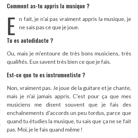
Comment as-tu appris la musique ?
E
NCES EN VOD
n fait, je n’ai pas vraiment appris la musique, je
ne sais pas ce que je joue.
Tu es autodidacte ?
QUES
Ou, mais je m’entoure de très bons musiciens, très
SUELS
qualifiés. Eux savent très bien ce que je fais.
Est-ce que tu es instrumentiste ?
TURE
Non, vraiment pas. Je joue de la guitare et je chante,
mais je n’ai jamais appris. C’est pour ça que mes
E
musiciens me disent souvent que je fais des
RAPHIE
enchaînements d’accords un peu tordus, parce que
quand tu étudies la musique, tu sais que ça ne se fait
PTIONS
pas. Moi, je le fais quand même !