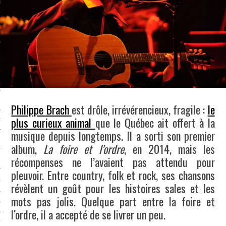
LE BONHEUR
L’HÉRITAGE
LA GUERRE
L’IDENTITÉ
ITS
Philippe Brach
est drôle, irrévérencieux, fragile :
le
plus curieux animal
que le Québec ait offert à la
RS
musique depuis longtemps. Il a sorti son premier
album,
La foire et l’ordre
, en 2014, mais les
récompenses ne l’avaient pas attendu pour
ES
pleuvoir. Entre country, folk et rock, ses chansons
S
révèlent un goût pour les histoires sales et les
mots pas jolis. Quelque part entre la foire et
VRE
l’ordre, il a accepté de se livrer un peu.
TIONS