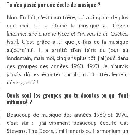
LE
Tu n’es passé par une école de musique ?
Non. En fait, c’est mon frère, qui a cinq ans de plus
que moi, qui a étudié la musique au Cégep
[
intermédiaire entre le lycée et l’université au Québec,
Ndlr
]. C’est grâce à lui que je fais de la musique
aujourd’hui. Il a arrêté d’en faire du jour au
lendemain, mais moi, cinq ans plus tôt, j’ai joué dans
des groupes des années 1960, 1970. Je n’aurais
jamais dû les écouter car ils m’ont littéralement
AGNIE CARAVELLE
dévergondé !
D’ART PODCAST
Quels sont les groupes que tu écoutes ou qui t’ont
influencé ?
CKS.COM
Beaucoup de musique des années 1960 et 1970,
EUR.COM
c’est sûr : j’ai vraiment beaucoup écouté Cat
Stevens, The Doors, Jimi Hendrix ou Harmonium, un