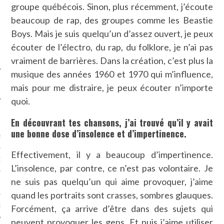
groupe québécois. Sinon, plus récemment, j’écoute
SUIVEZ-NOUS
beaucoup de rap, des groupes comme les Beastie
Boys. Mais je suis quelqu’un d’assez ouvert, je peux
écouter de l’électro, du rap, du folklore, je n’ai pas
vraiment de barrières. Dans la création, c’est plus la
musique des années 1960 et 1970 qui m’influence,
mais pour me distraire, je peux écouter n’importe
quoi.
FLOTTE CARAVELLE
En découvrant tes chansons, j’ai trouvé qu’il y avait
une bonne dose d’insolence et d’impertinence.
AGNIE CARAVELLE
Effectivement, il y a beaucoup d’impertinence.
D’ART PODCAST
L’insolence, par contre, ce n’est pas volontaire. Je
ne suis pas quelqu’un qui aime provoquer, j’aime
CKS.COM
quand les portraits sont crasses, sombres glauques.
EUR.COM
Forcément, ça arrive d’être dans des sujets qui
peuvent provoquer les gens. Et puis j’aime utiliser