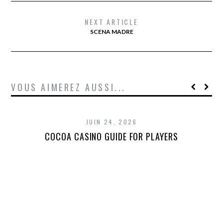
NEXT ARTICLE
SCENA MADRE
VOUS AIMEREZ AUSSI...
JUIN 24, 2026
COCOA CASINO GUIDE FOR PLAYERS
T