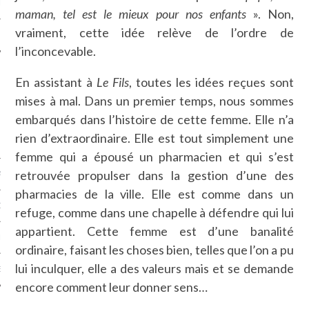
LE
maman, tel est le mieux pour nos enfants
». Non,
vraiment, cette idée relève de l’ordre de
l’inconcevable.
En assistant à
Le Fils
, toutes les idées reçues sont
mises à mal. Dans un premier temps, nous sommes
embarqués dans l’histoire de cette femme. Elle n’a
rien d’extraordinaire. Elle est tout simplement une
femme qui a épousé un pharmacien et qui s’est
retrouvée propulser dans la gestion d’une des
AGNIE CARAVELLE
pharmacies de la ville. Elle est comme dans un
D’ART PODCAST
refuge, comme dans une chapelle à défendre qui lui
appartient. Cette femme est d’une banalité
CKS.COM
ordinaire, faisant les choses bien, telles que l’on a pu
lui inculquer, elle a des valeurs mais et se demande
EUR.COM
encore comment leur donner sens…