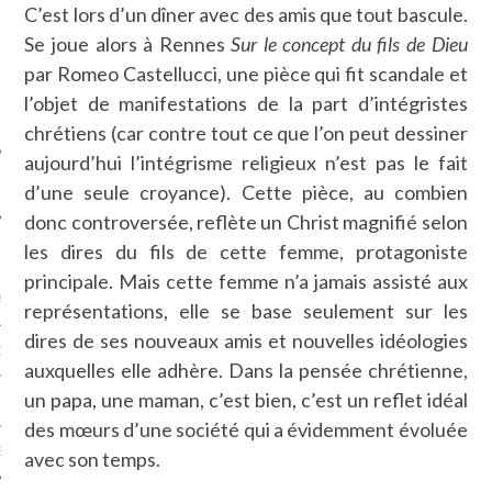
C’est lors d’un dîner avec des amis que tout bascule.
SUIVEZ-NOUS
Se joue alors à Rennes
Sur le concept du fils de Dieu
par Romeo Castellucci, une pièce qui fit scandale et
l’objet de manifestations de la part d’intégristes
chrétiens (car contre tout ce que l’on peut dessiner
aujourd’hui l’intégrisme religieux n’est pas le fait
d’une seule croyance). Cette pièce, au combien
donc controversée, reflète un Christ magnifié selon
les dires du fils de cette femme, protagoniste
FLOTTE CARAVELLE
principale. Mais cette femme n’a jamais assisté aux
AGNIE CARAVELLE
représentations, elle se base seulement sur les
dires de ses nouveaux amis et nouvelles idéologies
D’ART PODCAST
auxquelles elle adhère. Dans la pensée chrétienne,
un papa, une maman, c’est bien, c’est un reflet idéal
CKS.COM
des mœurs d’une société qui a évidemment évoluée
EUR.COM
avec son temps.