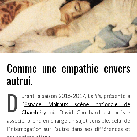
LE BONHEUR
L’HÉRITAGE
LA GUERRE
L’IDENTITÉ
ITS
Comme une empathie envers
RS
autrui.
D
urant la saison 2016/2017,
Le fils
, présenté à
ES
l’
Espace Malraux scène nationale de
S
Chambéry
où David Gauchard est artiste
associé, prend en charge un sujet sensible, celui de
VRE
l’interrogation sur l’autre dans ses différences et
TIONS
ses contradictions.