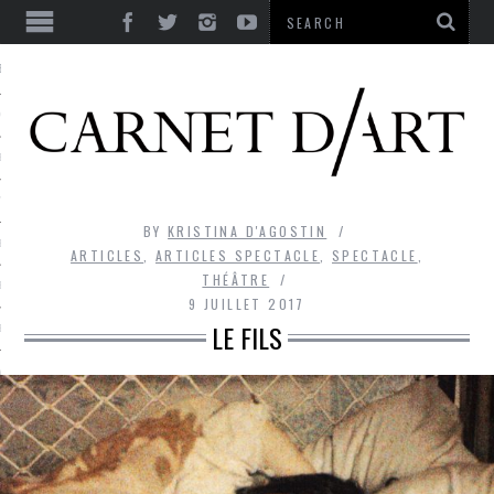
ES
CORPS ULTIME
LE TEMPS
L’UTOPIE
BY
KRISTINA D'AGOSTIN
LE RIRE
ARTICLES
,
ARTICLES SPECTACLE
,
SPECTACLE
,
THÉÂTRE
LE DIALOGUE
9 JUILLET 2017
LE FILS
LE HASARD
LA LIBERTÉ
LA BEAUTÉ
LA FOLIE