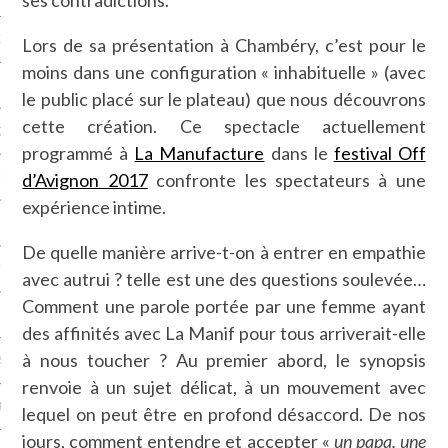
NCES EN VOD
Lors de sa présentation à Chambéry, c’est pour le
moins dans une configuration « inhabituelle » (avec
le public placé sur le plateau) que nous découvrons
cette création. Ce spectacle actuellement
QUES
programmé à
La Manufacture
dans le
festival Off
d’Avignon 2017
confronte les spectateurs à une
SUELS
expérience intime.
De quelle manière arrive-t-on à entrer en empathie
TURE
avec autrui ? telle est une des questions soulevée…
Comment une parole portée par une femme ayant
E
des affinités avec La Manif pour tous arriverait-elle
à nous toucher ? Au premier abord, le synopsis
RAPHIE
renvoie à un sujet délicat, à un mouvement avec
PTIONS
lequel on peut être en profond désaccord. De nos
jours, comment entendre et accepter «
un papa, une