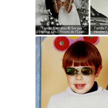
Famille Rascalou © Soraya
Famille 
Hocine, Les Éditions de l’Épair.
Hocine, L