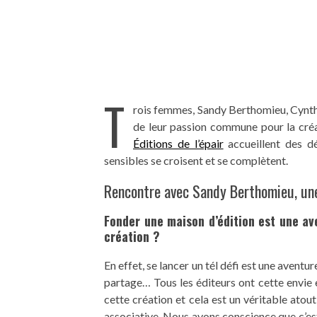
T
rois femmes, Sandy Berthomieu, Cynth
de leur passion commune pour la cré
Éditions de l’épair
accueillent des dé
sensibles se croisent et se complètent.
Rencontre avec Sandy Berthomieu, une
Fonder une maison d’édition est une ave
création ?
En effet, se lancer un tél défi est une aventur
partage… Tous les éditeurs ont cette envie 
cette création et cela est un véritable atou
associative. Nous avons conscience que c’est 