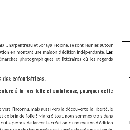
ia Charpentreau et Soraya Hocine, se sont réunies autour
ation en montant une maison d’édition indépendante.
Les
marches photographiques et littéraires où les regards
 des cofondatrices.
nture à la fois folle et ambitieuse, pourquoi cette
e vers l’inconnu, mais aussi vers la découverte, la liberté, le
et ce brin de folie ! Malgré tout, nous sommes trois dans
t qui a permis de lancer la création d’une maison d’édition
une prise de risque mais c’est aussi cela qui nous stimule.