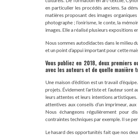
culturels. De formation en art-textile, Cyn
en particulier les procédés anciens. Sa déma
matières proposant des images organiques fr
photographe ; l’onirisme, le conte, la mémoi
images. Elle a réalisé plusieurs expositions en
Nous sommes autodidactes dans le milieu du
et un point d’appui important pour cette mais
Vous publiez en 2018, deux premiers ou
avec les auteurs et de quelle manière t
Une maison d’édition est un travail d’équip
projets. Évidement l’artiste et l’auteur sont
leurs attentes et leurs intentions artistiqu
attentives aux conseils d’un imprimeur, aux 
Nous échangeons régulièrement pour dis
contraintes techniques par exemple. Il se per
Le hasard des opportunités fait que nos deu