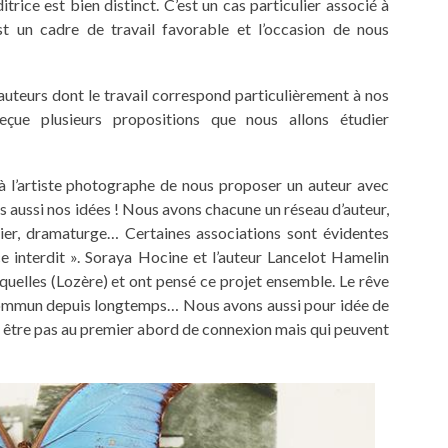
itrice est bien distinct. C’est un cas particulier associé à
t un cadre de travail favorable et l’occasion de nous
t auteurs dont le travail correspond particulièrement à nos
reçue plusieurs propositions que nous allons étudier
l’artiste photographe de nous proposer un auteur avec
s aussi nos idées ! Nous avons chacune un réseau d’auteur,
ncier, dramaturge… Certaines associations sont évidentes
 interdit ». Soraya Hocine et l’auteur Lancelot Hamelin
squelles (Lozère) et ont pensé ce projet ensemble. Le rêve
n commun depuis longtemps… Nous avons aussi pour idée de
eut être pas au premier abord de connexion mais qui peuvent