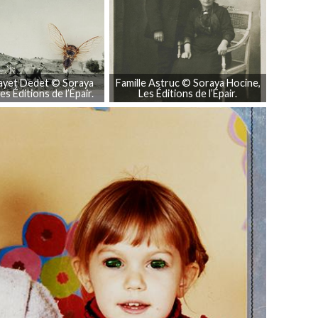
Fayet Dedet © Soraya
Famille Astruc © Soraya Hocine,
es Éditions de l’Épair.
Les Éditions de l’Épair.