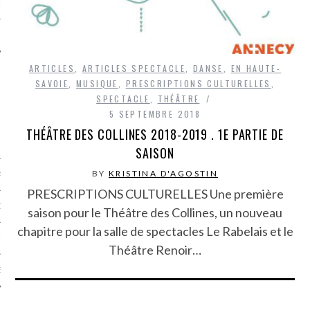
LE
ARTICLES
,
ARTICLES SPECTACLE
,
DANSE
,
EN HAUTE-
SAVOIE
,
MUSIQUE
,
PRESCRIPTIONS CULTURELLES
,
SPECTACLE
,
THÉÂTRE
5 SEPTEMBRE 2018
THÉÂTRE DES COLLINES 2018-2019 . 1E PARTIE DE
SAISON
BY
KRISTINA D'AGOSTIN
AGNIE CARAVELLE
PRESCRIPTIONS CULTURELLES Une première
D’ART PODCAST
saison pour le Théâtre des Collines, un nouveau
chapitre pour la salle de spectacles Le Rabelais et le
CKS.COM
Théâtre Renoir…
EUR.COM