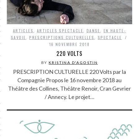
LE BONHEUR
L’HÉRITAGE
LA GUERRE
ARTICLES
,
ARTICLES SPECTACLE
,
DANSE
,
EN HAUTE-
SAVOIE
,
PRESCRIPTIONS CULTURELLES
,
SPECTACLE
L’IDENTITÉ
16 NOVEMBRE 2018
220 VOLTS
ITS
BY
KRISTINA D'AGOSTIN
PRESCRIPTION CULTURELLE 220 Volts par la
RS
Compagnie Propos le 16 novembre 2018 au
Théâtre des Collines, Théâtre Renoir, Cran Gevrier
/ Annecy. Le projet…
ES
S
VRE
TIONS