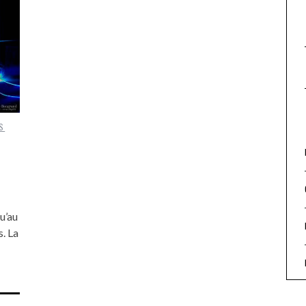
S
u’au
. La