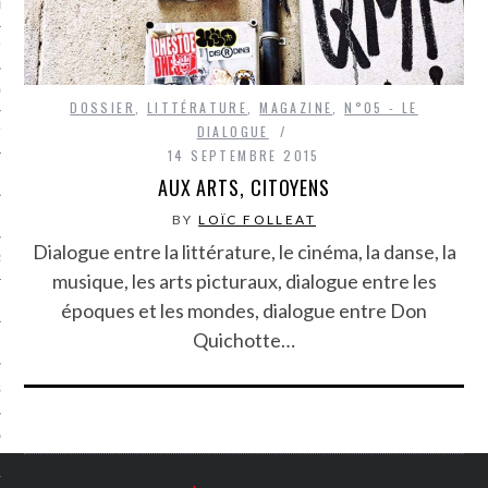
LE BONHEUR
L’HÉRITAGE
LA GUERRE
DOSSIER
,
LITTÉRATURE
,
MAGAZINE
,
N°05 - LE
DIALOGUE
L’IDENTITÉ
14 SEPTEMBRE 2015
AUX ARTS, CITOYENS
ITS
BY
LOÏC FOLLEAT
Dialogue entre la littérature, le cinéma, la danse, la
RS
musique, les arts picturaux, dialogue entre les
époques et les mondes, dialogue entre Don
Quichotte…
ES
S
VRE
TIONS