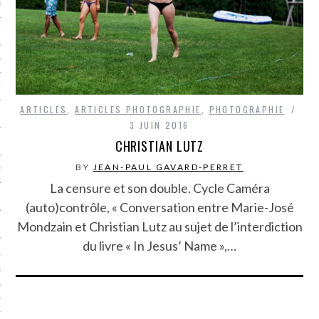
LE BONHEUR
L’HÉRITAGE
LA GUERRE
L’IDENTITÉ
ARTICLES
,
ARTICLES PHOTOGRAPHIE
,
PHOTOGRAPHIE
3 JUIN 2016
CHRISTIAN LUTZ
ITS
BY
JEAN-PAUL GAVARD-PERRET
RS
La censure et son double. Cycle Caméra
(auto)contrôle, « Conversation entre Marie-José
Mondzain et Christian Lutz au sujet de l’interdiction
ES
du livre « In Jesus’ Name »,…
S
VRE
TIONS