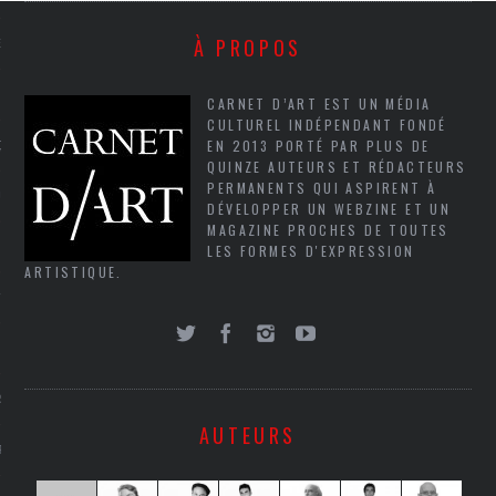
À PROPOS
NCES EN VOD
CARNET D’ART EST UN MÉDIA
CULTUREL INDÉPENDANT FONDÉ
EN 2013 PORTÉ PAR PLUS DE
QUES
QUINZE AUTEURS ET RÉDACTEURS
PERMANENTS QUI ASPIRENT À
SUELS
DÉVELOPPER UN WEBZINE ET UN
MAGAZINE PROCHES DE TOUTES
LES FORMES D'EXPRESSION
ARTISTIQUE.
TURE
E
RAPHIE
AUTEURS
PTIONS