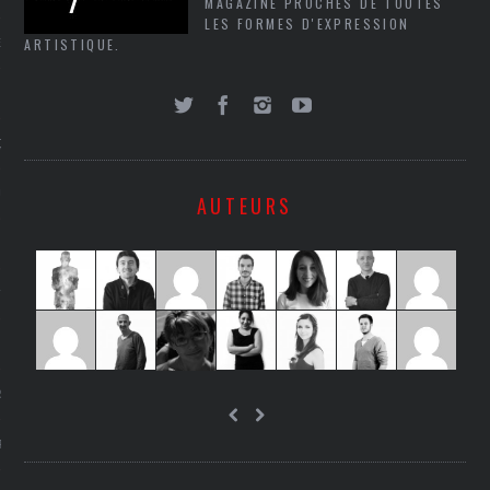
MAGAZINE PROCHES DE TOUTES
LES FORMES D'EXPRESSION
ARTISTIQUE.
NCES EN VOD
QUES
SUELS
AUTEURS
TURE
E
RAPHIE
PTIONS