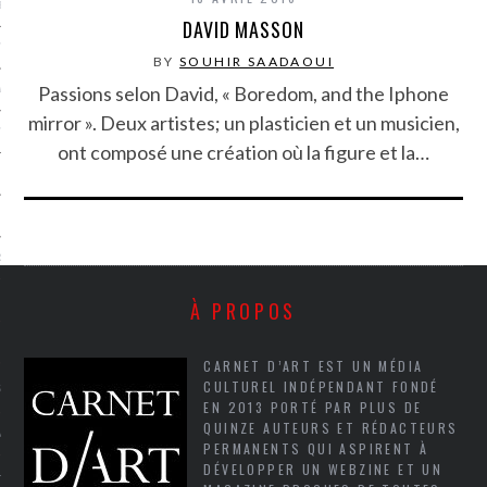
LE BONHEUR
DAVID MASSON
L’HÉRITAGE
BY
SOUHIR SAADAOUI
Passions selon David, « Boredom, and the Iphone
LA GUERRE
mirror ». Deux artistes; un plasticien et un musicien,
L’IDENTITÉ
ont composé une création où la figure et la…
ITS
RS
À PROPOS
ES
CARNET D’ART EST UN MÉDIA
CULTUREL INDÉPENDANT FONDÉ
S
EN 2013 PORTÉ PAR PLUS DE
QUINZE AUTEURS ET RÉDACTEURS
VRE
PERMANENTS QUI ASPIRENT À
DÉVELOPPER UN WEBZINE ET UN
TIONS