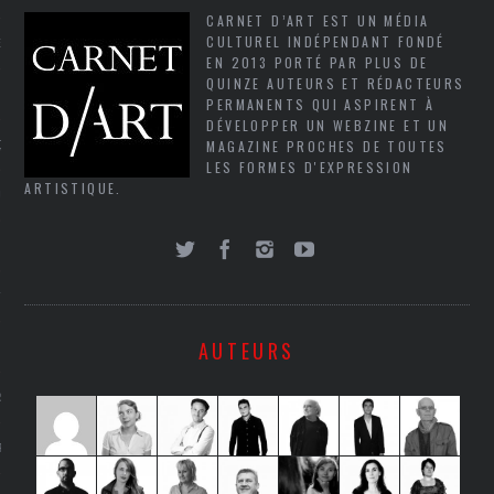
CARNET D’ART EST UN MÉDIA
CULTUREL INDÉPENDANT FONDÉ
NCES EN VOD
EN 2013 PORTÉ PAR PLUS DE
QUINZE AUTEURS ET RÉDACTEURS
PERMANENTS QUI ASPIRENT À
DÉVELOPPER UN WEBZINE ET UN
MAGAZINE PROCHES DE TOUTES
QUES
LES FORMES D'EXPRESSION
ARTISTIQUE.
SUELS
TURE
AUTEURS
E
RAPHIE
PTIONS