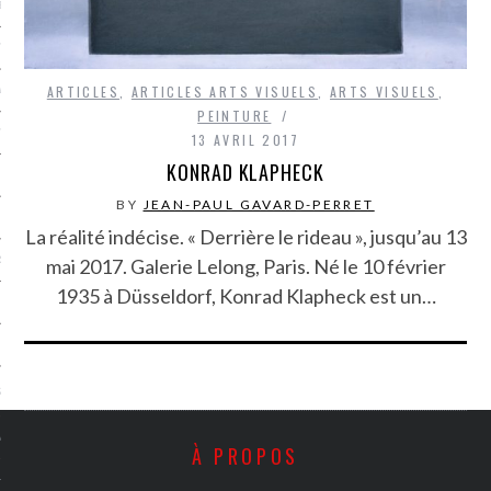
LE BONHEUR
L’HÉRITAGE
ARTICLES
,
ARTICLES ARTS VISUELS
,
ARTS VISUELS
,
LA GUERRE
PEINTURE
L’IDENTITÉ
13 AVRIL 2017
KONRAD KLAPHECK
BY
JEAN-PAUL GAVARD-PERRET
ITS
La réalité indécise. « Derrière le rideau », jusqu’au 13
RS
mai 2017. Galerie Lelong, Paris. Né le 10 février
1935 à Düsseldorf, Konrad Klapheck est un…
ES
S
VRE
À PROPOS
TIONS