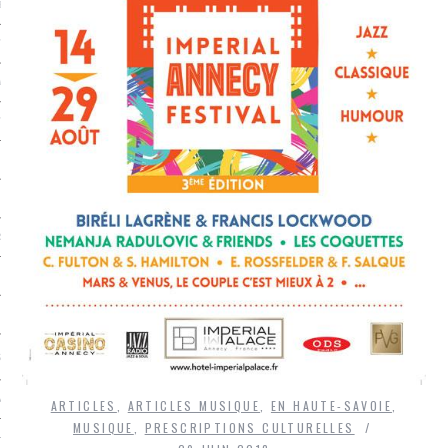
LE BONHEUR
L’HÉRITAGE
LA GUERRE
L’IDENTITÉ
ITS
RS
ES
S
VRE
ARTICLES
,
ARTICLES MUSIQUE
,
EN HAUTE-SAVOIE
,
MUSIQUE
,
PRESCRIPTIONS CULTURELLES
TIONS