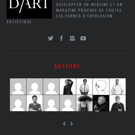
LE
DÉVELOPPER UN WEBZINE ET UN
MAGAZINE PROCHES DE TOUTES
LES FORMES D'EXPRESSION
ARTISTIQUE.
AUTEURS
AGNIE CARAVELLE
D’ART PODCAST
CKS.COM
EUR.COM