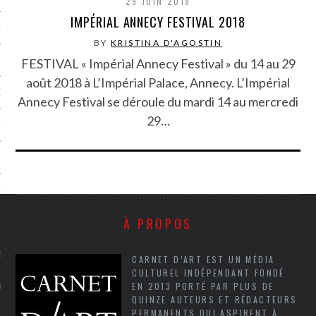
29 JUIN 2018
IMPÉRIAL ANNECY FESTIVAL 2018
NCES EN VOD
BY
KRISTINA D'AGOSTIN
FESTIVAL « Impérial Annecy Festival » du 14 au 29
août 2018 à L’Impérial Palace, Annecy. L’Impérial
QUES
Annecy Festival se déroule du mardi 14 au mercredi
29…
SUELS
TURE
À PROPOS
E
RAPHIE
CARNET D’ART EST UN MÉDIA
CULTUREL INDÉPENDANT FONDÉ
EN 2013 PORTÉ PAR PLUS DE
PTIONS
QUINZE AUTEURS ET RÉDACTEURS
PERMANENTS QUI ASPIRENT À