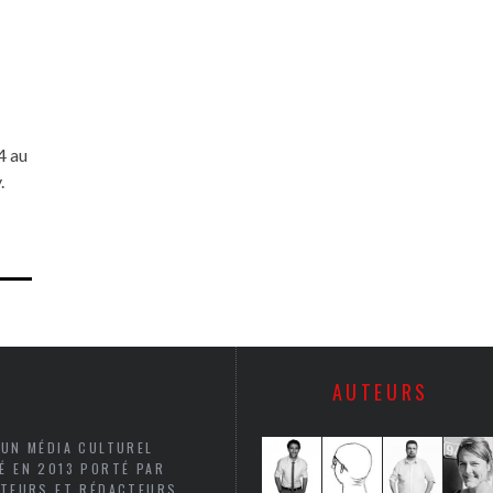
4 au
.
AUTEURS
 UN MÉDIA CULTUREL
É EN 2013 PORTÉ PAR
UTEURS ET RÉDACTEURS