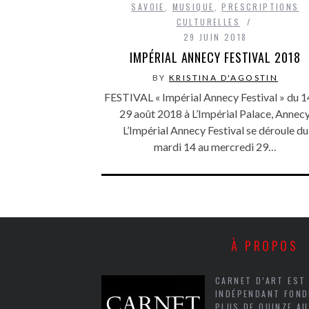
SAVOIE
,
MUSIQUE
,
PRESCRIPTIONS
CULTURELLES
29 JUIN 2018
IMPÉRIAL ANNECY FESTIVAL 2018
BY
KRISTINA D'AGOSTIN
FESTIVAL « Impérial Annecy Festival » du 1
29 août 2018 à L’Impérial Palace, Annecy
L’Impérial Annecy Festival se déroule du
mardi 14 au mercredi 29…
À PROPOS
CARNET D’ART EST
INDÉPENDANT FOND
PLUS DE QUINZE A