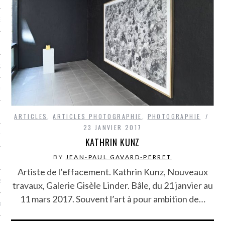
NCES EN VOD
QUES
SUELS
ARTICLES
,
ARTICLES PHOTOGRAPHIE
,
PHOTOGRAPHIE
23 JANVIER 2017
TURE
KATHRIN KUNZ
BY
JEAN-PAUL GAVARD-PERRET
E
Artiste de l’effacement. Kathrin Kunz, Nouveaux
RAPHIE
travaux, Galerie Gisèle Linder. Bâle, du 21 janvier au
11 mars 2017. Souvent l’art à pour ambition de…
PTIONS