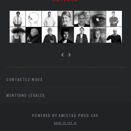
SUIVEZ-NOUS
FLOTTE CARAVELLE
CONTACTEZ-NOUS
AGNIE CARAVELLE
D’ART PODCAST
MENTIONS LÉGALES
CKS.COM
POWERED BY AMISTAD PROD SAS
EUR.COM
BACK TO TOP