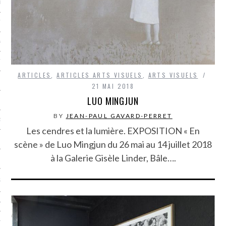
LE BONHEUR
L’HÉRITAGE
LA GUERRE
L’IDENTITÉ
ARTICLES
,
ARTICLES ARTS VISUELS
,
ARTS VISUELS
21 MAI 2018
LUO MINGJUN
ITS
BY
JEAN-PAUL GAVARD-PERRET
RS
Les cendres et la lumière. EXPOSITION « En
scène » de Luo Mingjun du 26 mai au 14 juillet 2018
à la Galerie Gisèle Linder, Bâle….
ES
S
VRE
TIONS