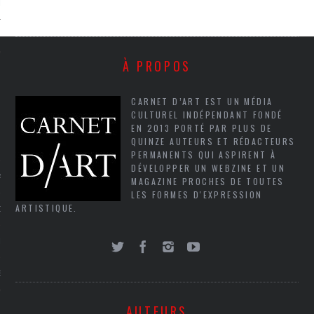
LE
À PROPOS
CARNET D’ART EST UN MÉDIA
CULTUREL INDÉPENDANT FONDÉ
EN 2013 PORTÉ PAR PLUS DE
QUINZE AUTEURS ET RÉDACTEURS
PERMANENTS QUI ASPIRENT À
DÉVELOPPER UN WEBZINE ET UN
AGNIE CARAVELLE
MAGAZINE PROCHES DE TOUTES
LES FORMES D'EXPRESSION
ARTISTIQUE.
D’ART PODCAST
CKS.COM
EUR.COM
AUTEURS