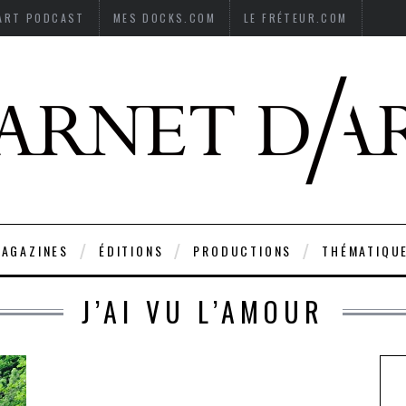
’ART PODCAST
MES DOCKS.COM
LE FRÉTEUR.COM
AGAZINES
ÉDITIONS
PRODUCTIONS
THÉMATIQU
J’AI VU L’AMOUR