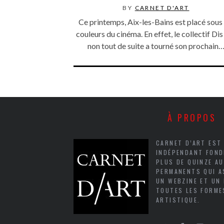
BY
CARNET D'ART
Ce printemps, Aix-les-Bains est placé sous 
couleurs du cinéma. En effet, le collectif Dis
non tout de suite a tourné son prochain
À PROPOS
CARNET D’ART EST
INDÉPENDANT FOND
PLUS DE QUINZE A
PERMANENTS QUI A
UN WEBZINE ET UN
TOUTES LES FORME
ARTISTIQUE.