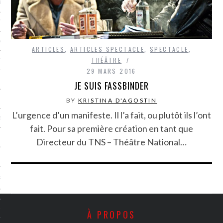
LE BONHEUR
L’HÉRITAGE
LA GUERRE
ARTICLES
,
ARTICLES SPECTACLE
,
SPECTACLE
,
THÉÂTRE
L’IDENTITÉ
29 MARS 2016
JE SUIS FASSBINDER
ITS
BY
KRISTINA D'AGOSTIN
L’urgence d’un manifeste. Il l’a fait, ou plutôt ils l’ont
RS
fait. Pour sa première création en tant que
Directeur du TNS – Théâtre National…
ES
S
VRE
À PROPOS
TIONS