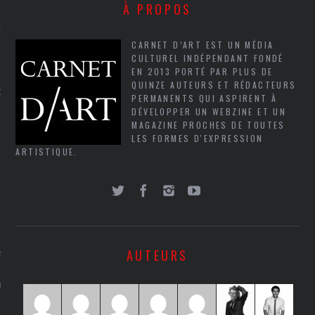
À PROPOS
NCES EN VOD
CARNET D’ART EST UN MÉDIA
CULTUREL INDÉPENDANT FONDÉ
EN 2013 PORTÉ PAR PLUS DE
QUINZE AUTEURS ET RÉDACTEURS
QUES
PERMANENTS QUI ASPIRENT À
DÉVELOPPER UN WEBZINE ET UN
MAGAZINE PROCHES DE TOUTES
SUELS
LES FORMES D'EXPRESSION
ARTISTIQUE.
TURE
E
AUTEURS
RAPHIE
PTIONS