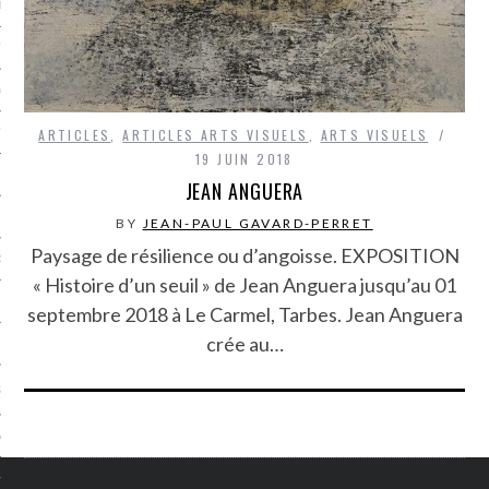
LE BONHEUR
L’HÉRITAGE
LA GUERRE
ARTICLES
,
ARTICLES ARTS VISUELS
,
ARTS VISUELS
L’IDENTITÉ
19 JUIN 2018
JEAN ANGUERA
ITS
BY
JEAN-PAUL GAVARD-PERRET
Paysage de résilience ou d’angoisse. EXPOSITION
RS
« Histoire d’un seuil » de Jean Anguera jusqu’au 01
septembre 2018 à Le Carmel, Tarbes. Jean Anguera
crée au…
ES
S
VRE
TIONS