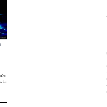
S
u’au
. La