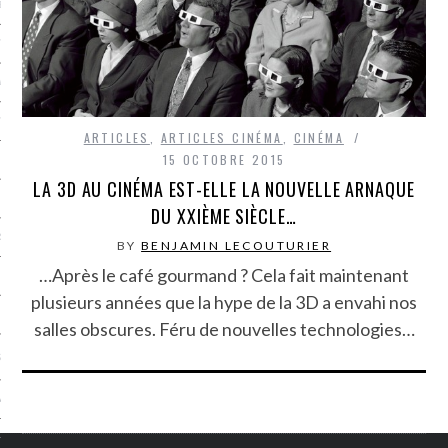
LE BONHEUR
L’HÉRITAGE
LA GUERRE
L’IDENTITÉ
ARTICLES
,
ARTICLES CINÉMA
,
CINÉMA
15 OCTOBRE 2015
LA 3D AU CINÉMA EST-ELLE LA NOUVELLE ARNAQUE
ITS
DU XXIÈME SIÈCLE…
RS
BY
BENJAMIN LECOUTURIER
…Après le café gourmand ? Cela fait maintenant
plusieurs années que la hype de la 3D a envahi nos
ES
salles obscures. Féru de nouvelles technologies…
S
VRE
TIONS