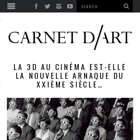
ES
CORPS ULTIME
LE TEMPS
L’UTOPIE
LA 3D AU CINÉMA EST-ELLE
LE RIRE
LA NOUVELLE ARNAQUE DU
XXIÈME SIÈCLE…
LE DIALOGUE
LE HASARD
LA LIBERTÉ
LA BEAUTÉ
LA FOLIE