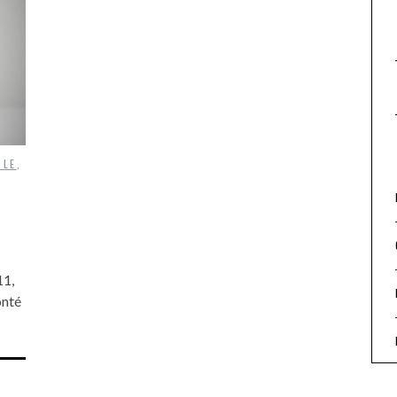
CLE
,
11,
onté