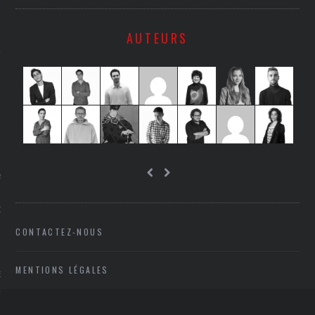
LE
AUTEURS
AGNIE CARAVELLE
D’ART PODCAST
CONTACTEZ-NOUS
CKS.COM
MENTIONS LÉGALES
EUR.COM