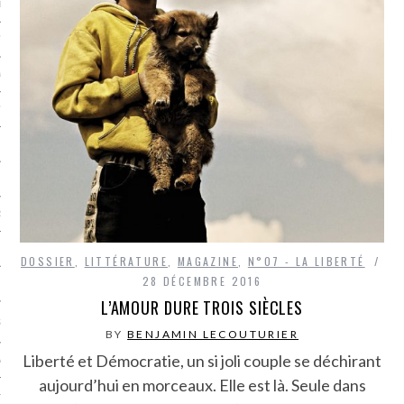
LE BONHEUR
L’HÉRITAGE
LA GUERRE
L’IDENTITÉ
ITS
RS
DOSSIER
,
LITTÉRATURE
,
MAGAZINE
,
N°07 - LA LIBERTÉ
28 DÉCEMBRE 2016
ES
L’AMOUR DURE TROIS SIÈCLES
S
BY
BENJAMIN LECOUTURIER
Liberté et Démocratie, un si joli couple se déchirant
VRE
aujourd’hui en morceaux. Elle est là. Seule dans
TIONS