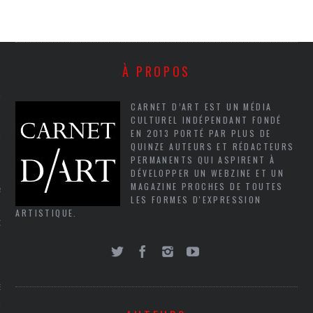
SUIVEZ-NOUS
À PROPOS
CARNET D’ART EST UN MÉDIA
CULTUREL INDÉPENDANT FONDÉ
EN 2013 PORTÉ PAR PLUS DE
QUINZE AUTEURS ET RÉDACTEURS
PERMANENTS QUI ASPIRENT À
FLOTTE CARAVELLE
DÉVELOPPER UN WEBZINE ET UN
MAGAZINE PROCHES DE TOUTES
AGNIE CARAVELLE
LES FORMES D'EXPRESSION
ARTISTIQUE.
D’ART PODCAST
CKS.COM
EUR.COM