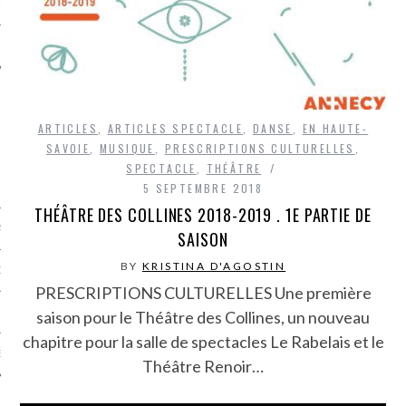
LE
ARTICLES
,
ARTICLES SPECTACLE
,
DANSE
,
EN HAUTE-
SAVOIE
,
MUSIQUE
,
PRESCRIPTIONS CULTURELLES
,
SPECTACLE
,
THÉÂTRE
5 SEPTEMBRE 2018
THÉÂTRE DES COLLINES 2018-2019 . 1E PARTIE DE
AGNIE CARAVELLE
SAISON
BY
KRISTINA D'AGOSTIN
D’ART PODCAST
PRESCRIPTIONS CULTURELLES Une première
CKS.COM
saison pour le Théâtre des Collines, un nouveau
chapitre pour la salle de spectacles Le Rabelais et le
EUR.COM
Théâtre Renoir…