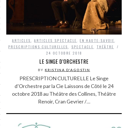
LE BONHEUR
L’HÉRITAGE
LA GUERRE
L’IDENTITÉ
ARTICLES
,
ARTICLES SPECTACLE
,
EN HAUTE-SAVOIE
,
PRESCRIPTIONS CULTURELLES
,
SPECTACLE
,
THÉÂTRE
24 OCTOBRE 2018
ITS
LE SINGE D’ORCHESTRE
RS
BY
KRISTINA D'AGOSTIN
PRESCRIPTION CULTURELLE Le Singe
d’Orchestre par la Cie Laissons de Côté le 24
ES
octobre 2018 au Théâtre des Collines, Théâtre
Renoir, Cran Gevrier /…
S
VRE
TIONS