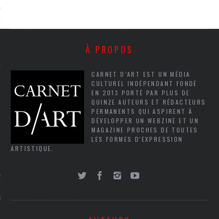
NCES EN VOD
À PROPOS
QUES
CARNET D’ART EST UN MÉDIA
CULTUREL INDÉPENDANT FONDÉ
SUELS
EN 2013 PORTÉ PAR PLUS DE
QUINZE AUTEURS ET RÉDACTEURS
PERMANENTS QUI ASPIRENT À
DÉVELOPPER UN WEBZINE ET UN
MAGAZINE PROCHES DE TOUTES
TURE
LES FORMES D'EXPRESSION
ARTISTIQUE.
E
RAPHIE
PTIONS