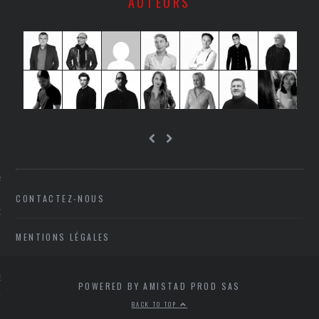
AUTEURS
LE
AGNIE CARAVELLE
CONTACTEZ-NOUS
D’ART PODCAST
MENTIONS LÉGALES
CKS.COM
EUR.COM
POWERED BY AMISTAD PROD SAS
BACK TO TOP