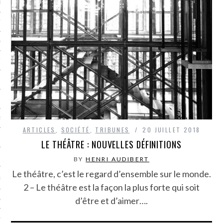
LE BONHEUR
L’HÉRITAGE
LA GUERRE
L’IDENTITÉ
ITS
RS
ARTICLES
,
SOCIÉTÉ
,
TRIBUNES
20 JUILLET 2018
LE THÉÂTRE : NOUVELLES DÉFINITIONS
ES
BY
HENRI AUDIBERT
Le théâtre, c’est le regard d’ensemble sur le monde.
S
2 – Le théâtre est la façon la plus forte qui soit
d’être et d’aimer….
VRE
TIONS