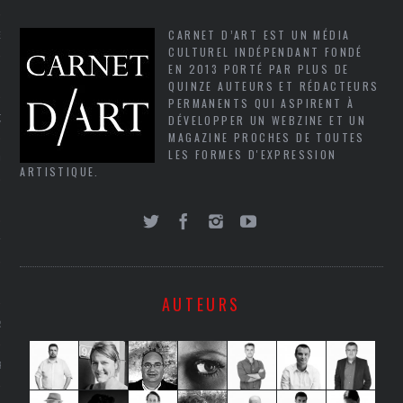
CARNET D’ART EST UN MÉDIA
NCES EN VOD
CULTUREL INDÉPENDANT FONDÉ
EN 2013 PORTÉ PAR PLUS DE
QUINZE AUTEURS ET RÉDACTEURS
PERMANENTS QUI ASPIRENT À
DÉVELOPPER UN WEBZINE ET UN
QUES
MAGAZINE PROCHES DE TOUTES
LES FORMES D'EXPRESSION
SUELS
ARTISTIQUE.
TURE
E
AUTEURS
RAPHIE
PTIONS