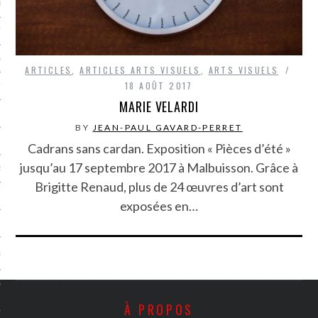
LE BONHEUR
L’HÉRITAGE
LA GUERRE
ARTICLES
,
ARTICLES ARTS VISUELS
,
ARTS VISUELS
18 AOÛT 2017
L’IDENTITÉ
MARIE VELARDI
BY
JEAN-PAUL GAVARD-PERRET
ITS
Cadrans sans cardan. Exposition « Pièces d’été »
jusqu’au 17 septembre 2017 à Malbuisson. Grâce à
RS
Brigitte Renaud, plus de 24 œuvres d’art sont
exposées en…
ES
S
VRE
À PROPOS
TIONS