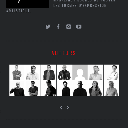
LE
LES FORMES D'EXPRESSION
ARTISTIQUE.
AUTEURS
AGNIE CARAVELLE
D’ART PODCAST
CKS.COM
EUR.COM