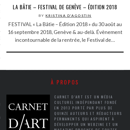
LA BÂTIE – FESTIVAL DE GENÈVE – ÉDITION 2018
NCES EN VOD
BY
KRISTINA D'AGOSTIN
FESTIVAL « La Bâtie – Édition 2018 » du 30 août au
16 septembre 2018, Genève & au-delà. Évènement
QUES
incontournable de la rentrée, le Festival de…
SUELS
TURE
À PROPOS
E
CARNET D’ART EST UN MÉDIA
CULTUREL INDÉPENDANT FONDÉ
RAPHIE
EN 2013 PORTÉ PAR PLUS DE
QUINZE AUTEURS ET RÉDACTEURS
PTIONS
PERMANENTS QUI ASPIRENT À
DÉVELOPPER UN WEBZINE ET UN
MAGAZINE PROCHES DE TOUTES