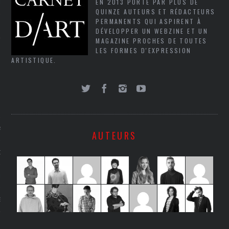
EN 2013 PORTÉ PAR PLUS DE
LE
QUINZE AUTEURS ET RÉDACTEURS
PERMANENTS QUI ASPIRENT À
DÉVELOPPER UN WEBZINE ET UN
MAGAZINE PROCHES DE TOUTES
LES FORMES D'EXPRESSION
ARTISTIQUE.
AGNIE CARAVELLE
AUTEURS
D’ART PODCAST
CKS.COM
EUR.COM