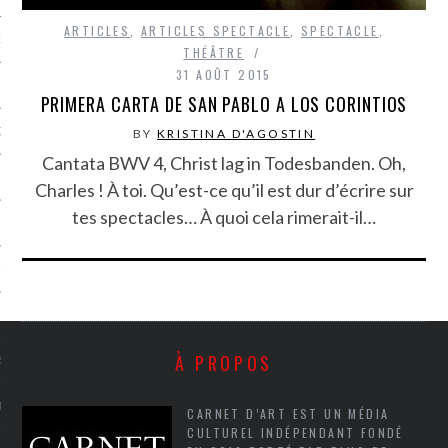
ARTICLES
,
ARTICLES SPECTACLE
,
SPECTACLE
,
NCES EN VOD
THÉÂTRE
31 AOÛT 2015
PRIMERA CARTA DE SAN PABLO A LOS CORINTIOS
QUES
BY
KRISTINA D'AGOSTIN
Cantata BWV 4, Christ lag in Todesbanden. Oh,
SUELS
Charles ! À toi. Qu’est-ce qu’il est dur d’écrire sur
tes spectacles… À quoi cela rimerait-il…
TURE
E
À PROPOS
RAPHIE
PTIONS
CARNET D’ART EST UN MÉDIA
CULTUREL INDÉPENDANT FONDÉ