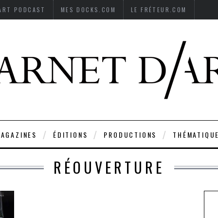
’ART PODCAST
MES DOCKS.COM
LE FRÉTEUR.COM
AGAZINES
ÉDITIONS
PRODUCTIONS
THÉMATIQU
RÉOUVERTURE