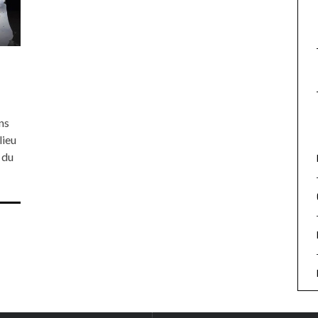
ans
lieu
 du