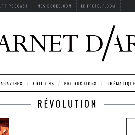
’ART PODCAST
MES DOCKS.COM
LE FRÉTEUR.COM
AGAZINES
ÉDITIONS
PRODUCTIONS
THÉMATIQU
RÉVOLUTION