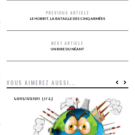
LE
PREVIOUS ARTICLE
LE HOBBIT, LA BATAILLE DES CINQ ARMÉES
NEXT ARTICLE
UN RIRE DU NÉANT
AGNIE CARAVELLE
VOUS AIMEREZ AUSSI...
D’ART PODCAST
CKS.COM
EUR.COM