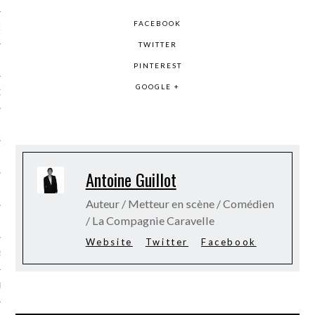
FACEBOOK
NCES EN VOD
TWITTER
PINTEREST
GOOGLE +
QUES
SUELS
Antoine Guillot
TURE
Auteur / Metteur en scène / Comédien
/ La Compagnie Caravelle
E
Website
Twitter
Facebook
RAPHIE
PTIONS