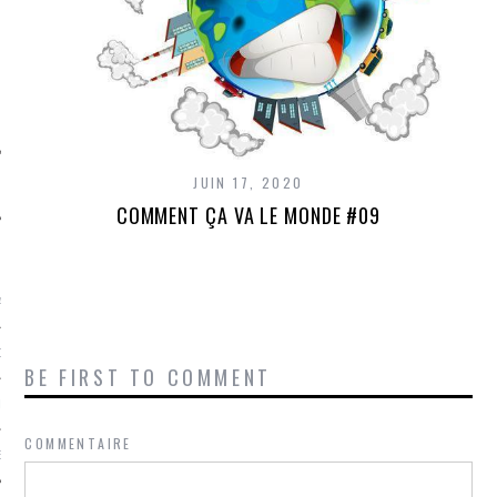
SUIVEZ-NOUS
JUIN 17, 2020
COMMENT ÇA VA LE MONDE #09
FLOTTE CARAVELLE
AGNIE CARAVELLE
D’ART PODCAST
BE FIRST TO COMMENT
CKS.COM
COMMENTAIRE
EUR.COM