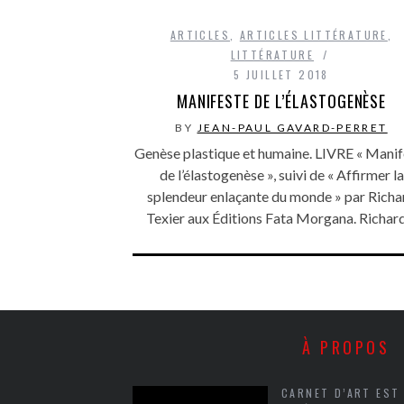
ARTICLES
,
ARTICLES LITTÉRATURE
,
LITTÉRATURE
5 JUILLET 2018
MANIFESTE DE L’ÉLASTOGENÈSE
BY
JEAN-PAUL GAVARD-PERRET
Genèse plastique et humaine. LIVRE « Manif
de l’élastogenèse », suivi de « Affirmer la
splendeur enlaçante du monde » par Richa
Texier aux Éditions Fata Morgana. Richa
À PROPOS
CARNET D’ART EST