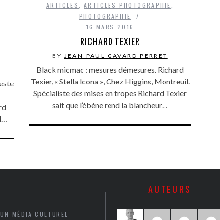
ARTICLES
,
ARTICLES PHOTOGRAPHIE
,
PHOTOGRAPHIE
16 MARS 2016
RICHARD TEXIER
BY
JEAN-PAUL GAVARD-PERRET
Black micmac : mesures démesures. Richard
Texier, « Stella Icona », Chez Higgins, Montreuil.
este
Spécialiste des mises en tropes Richard Texier
sait que l’ébène rend la blancheur…
rd
rd…
AUTEURS
 UN MÉDIA CULTUREL