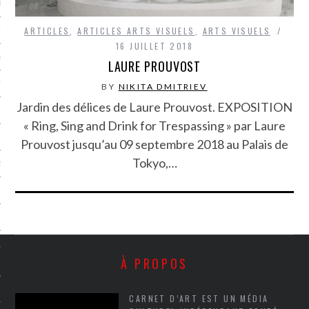
LE BONHEUR
ARTICLES
,
ARTICLES ARTS VISUELS
,
ARTS VISUELS
L’HÉRITAGE
16 JUILLET 2018
LA GUERRE
LAURE PROUVOST
L’IDENTITÉ
BY
NIKITA DMITRIEV
Jardin des délices de Laure Prouvost. EXPOSITION
« Ring, Sing and Drink for Trespassing » par Laure
ITS
Prouvost jusqu’au 09 septembre 2018 au Palais de
Tokyo,…
RS
ES
S
À PROPOS
VRE
CARNET D’ART EST UN MÉDIA
TIONS