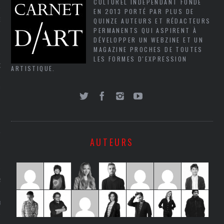
CULTUREL INDÉPENDANT FONDÉ
EN 2013 PORTÉ PAR PLUS DE
NCES EN VOD
QUINZE AUTEURS ET RÉDACTEURS
PERMANENTS QUI ASPIRENT À
DÉVELOPPER UN WEBZINE ET UN
MAGAZINE PROCHES DE TOUTES
LES FORMES D'EXPRESSION
QUES
ARTISTIQUE.
SUELS
TURE
AUTEURS
E
RAPHIE
PTIONS