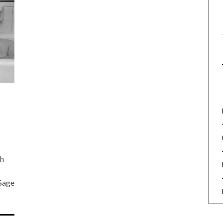
th
Sage