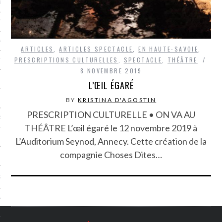
LE BONHEUR
L’HÉRITAGE
LA GUERRE
ARTICLES
,
ARTICLES SPECTACLE
,
EN HAUTE-SAVOIE
,
PRESCRIPTIONS CULTURELLES
,
SPECTACLE
,
THÉÂTRE
L’IDENTITÉ
8 NOVEMBRE 2019
L’ŒIL ÉGARÉ
ITS
BY
KRISTINA D'AGOSTIN
PRESCRIPTION CULTURELLE • ON VA AU
RS
THÉÂTRE L’œil égaré le 12 novembre 2019 à
L’Auditorium Seynod, Annecy. Cette création de la
compagnie Choses Dites…
ES
S
VRE
TIONS