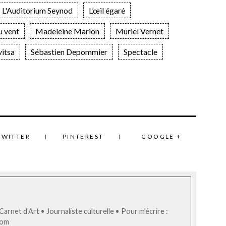
L'Auditorium Seynod
L’œil égaré
u vent
Madeleine Marion
Muriel Vernet
itsa
Sébastien Depommier
Spectacle
TWITTER
PINTEREST
GOOGLE +
arnet d'Art • Journaliste culturelle • Pour m'écrire :
com