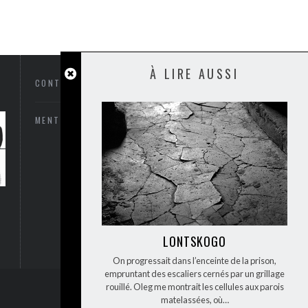
À LIRE AUSSI
CONTACTEZ-NOUS
MENTIONS LÉGALES
LONTSKOGO
On progressait dans l’enceinte de la prison,
empruntant des escaliers cernés par un grillage
rouillé. Oleg me montrait les cellules aux parois
BACK TO TOP
matelassées, où…