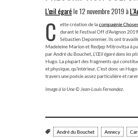
L’œil égaré
le 12 novembre 2019 à
L’A
C
ette création de la
compagnie Choses
durant le Festival Off d’Avignon 2019 
Sébastien Depommier. Ils ont travaillé
Madeleine Marion et Redjep Mitrovitsa à par
par André du Bouchet,
L’Œil égaré dans les pli
Hugo. La plupart des fragments qui constituent
et physique, qu’intérieur. C’est donc un Hugo 
travers une poésie assez particulière et rare
Image à la Une © Jean-Louis Fernandez.
André du Bouchet
Annecy
Car