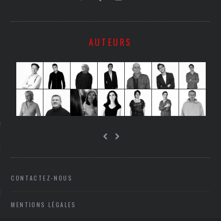
LE
AUTEURS
AGNIE CARAVELLE
D’ART PODCAST
CKS.COM
CONTACTEZ-NOUS
EUR.COM
MENTIONS LÉGALES