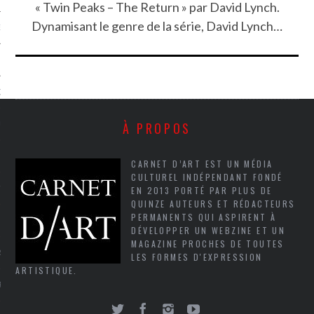
« Twin Peaks – The Return » par David Lynch.
Dynamisant le genre de la série, David Lynch…
NCES EN VOD
QUES
À PROPOS
SUELS
CARNET D’ART EST UN MÉDIA
CULTUREL INDÉPENDANT FONDÉ
EN 2013 PORTÉ PAR PLUS DE
TURE
QUINZE AUTEURS ET RÉDACTEURS
PERMANENTS QUI ASPIRENT À
E
DÉVELOPPER UN WEBZINE ET UN
MAGAZINE PROCHES DE TOUTES
RAPHIE
LES FORMES D'EXPRESSION
ARTISTIQUE.
PTIONS