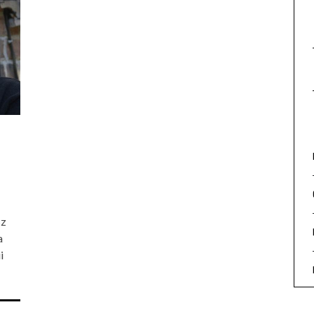
sz
a
i