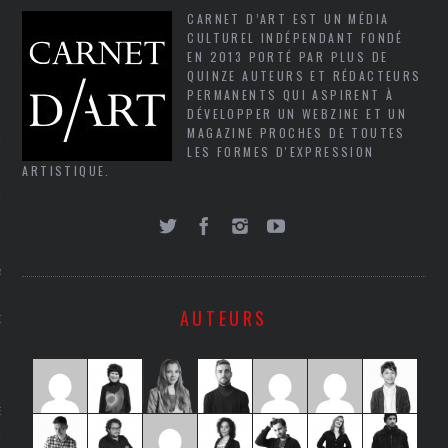
SUIVEZ-NOUS
CARNET D’ART EST UN MÉDIA
CULTUREL INDÉPENDANT FONDÉ
EN 2013 PORTÉ PAR PLUS DE
QUINZE AUTEURS ET RÉDACTEURS
PERMANENTS QUI ASPIRENT À
DÉVELOPPER UN WEBZINE ET UN
MAGAZINE PROCHES DE TOUTES
LES FORMES D'EXPRESSION
ARTISTIQUE.
FLOTTE CARAVELLE
AGNIE CARAVELLE
AUTEURS
D’ART PODCAST
CKS.COM
EUR.COM