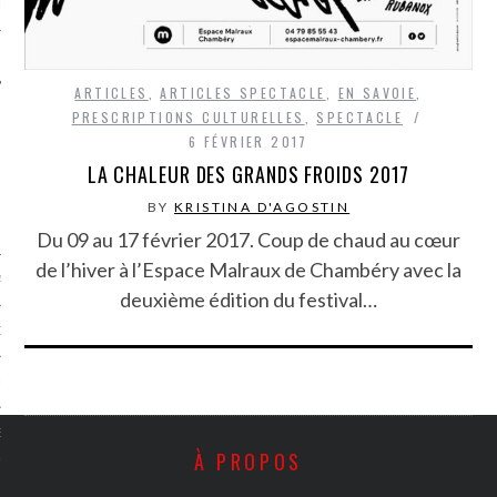
LE
ARTICLES
,
ARTICLES SPECTACLE
,
EN SAVOIE
,
PRESCRIPTIONS CULTURELLES
,
SPECTACLE
6 FÉVRIER 2017
LA CHALEUR DES GRANDS FROIDS 2017
BY
KRISTINA D'AGOSTIN
Du 09 au 17 février 2017. Coup de chaud au cœur
de l’hiver à l’Espace Malraux de Chambéry avec la
AGNIE CARAVELLE
deuxième édition du festival…
D’ART PODCAST
CKS.COM
EUR.COM
À PROPOS