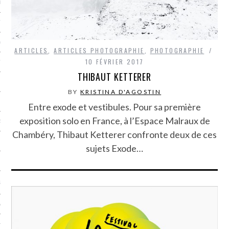
LE BONHEUR
L’HÉRITAGE
LA GUERRE
ARTICLES
,
ARTICLES PHOTOGRAPHIE
,
PHOTOGRAPHIE
10 FÉVRIER 2017
L’IDENTITÉ
THIBAUT KETTERER
BY
KRISTINA D'AGOSTIN
ITS
Entre exode et vestibules. Pour sa première
exposition solo en France, à l’Espace Malraux de
RS
Chambéry, Thibaut Ketterer confronte deux de ces
sujets Exode…
ES
S
VRE
TIONS