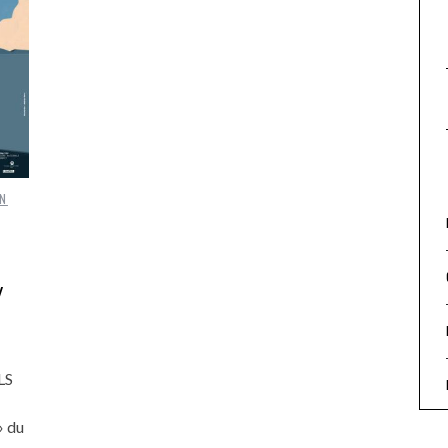
N
Y
LS
» du