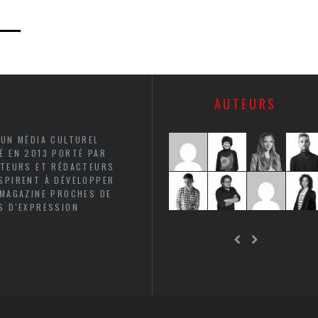
AUTEURS
 UN MÉDIA CULTUREL
É EN 2013 PORTÉ PAR
UTEURS ET RÉDACTEURS
SPIRENT À DÉVELOPPER
 MAGAZINE PROCHES DE
S D'EXPRESSION