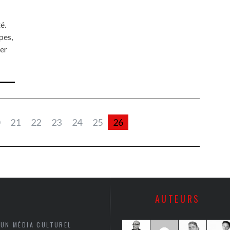
é.
pes,
ver
21
22
23
24
25
26
AUTEURS
 UN MÉDIA CULTUREL