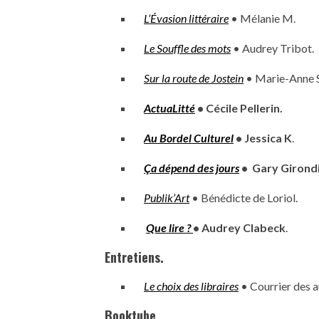
L’Évasion littéraire
• Mélanie M.
Le Souffle des
mots
• Audrey Tribot.
Sur la route de Jostein
• Marie-Anne S
ActuaLitté
• Cécile Pellerin.
Au Bordel Culturel
• Jessica K
.
Ça dépend des jours
• Gary Girond
Publik’Art
• Bénédicte de Loriol.
Que lire ?
• Audrey Clabeck
.
Entretiens.
Le choix des libraires
• Courrier des a
Booktube.