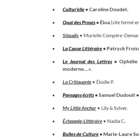
Cultur’elle
• Caroline Doudet.
Quai des Proses
• Éloa
(site fermé e
Sitaudis
• Murielle Compère-Demar
La Cause Littéraire
• Patryck Frois
Le Journal des Lettres
• Ophélie 
moderne… ».
La Critiquante
• Élodie P.
Paysages écrits
• Samuel Dudouit •
My Little Anchor
• Lily & Sylver.
Échappée-Littéraire
• Nadia C.
Bulles de Culture
• Marie-Laure Su