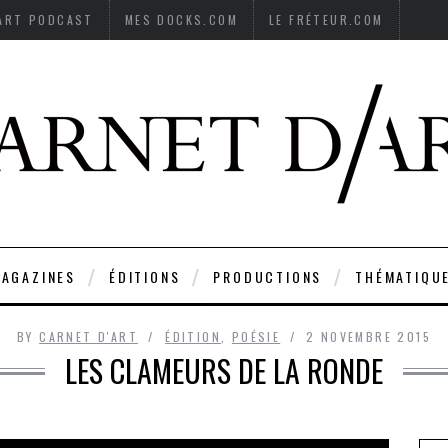
’ART PODCAST
MES DOCKS.COM
LE FRÉTEUR.COM
AGAZINES
ÉDITIONS
PRODUCTIONS
THÉMATIQU
BY
CARNET D'ART
ÉDITION
,
POÉSIE
2 NOVEMBRE 2015
LES CLAMEURS DE LA RONDE