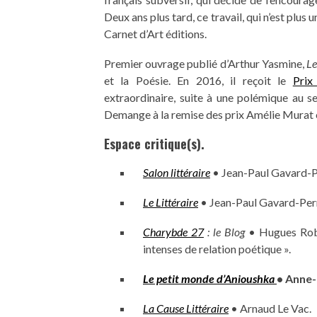
Deux ans plus tard, ce travail, qui n’est plus 
Carnet d’Art éditions.
Premier ouvrage publié d’Arthur Yasmine,
Le
et la Poésie. En 2016, il reçoit le
Prix
extraordinaire, suite à une polémique au s
Demange à la remise des prix Amélie Murat e
Espace critique(s).
Salon littéraire
• Jean-Paul Gavard-Pe
Le Littéraire
• Jean-Paul Gavard-Perre
Charybde 27
: le Blog
• Hugues Robe
intenses de relation poétique ».
Le petit monde d’Anioushka
• Anne-
La Cause Littéraire
• Arnaud Le Vac.