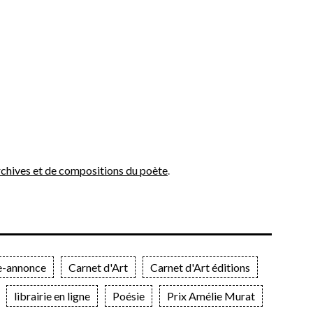
’archives et de compositions du poète
.
e-annonce
Carnet d'Art
Carnet d'Art éditions
librairie en ligne
Poésie
Prix Amélie Murat