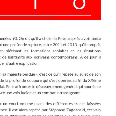
nnées 90. On dit qu’il a choisi la Poésie après avoir tenté
d’une profonde rupture, entre 2011 et 2013, qu’il comprit
n piétinant les formations scolaires et les situations
 de légitimité aux écrivains contemporains. À ce jour, il
cer d’autre explication.
 sa majesté perdue », c’est ce qu’il répète au sujet de son
 de la profonde coupure qui s’est opérée, au fil du XXème
ocial. Pour affronter le désœuvrement général qui nourrit ce
uvre une voix lucide et un combat intransigeant.
er un court volume usant des différentes traces laissées
nce. Il est alors repéré par Stéphane Zagdanski, écrivain
ger en diffusant un premier brouillon sur
Paroles des jours
.