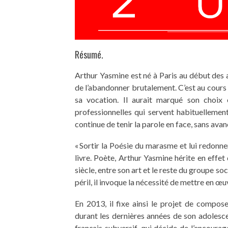
Résumé.
Arthur Yasmine est né à Paris au début des a
de l’abandonner brutalement. C’est au cours 
sa vocation. Il aurait marqué son choix e
professionnelles qui servent habituellement
continue de tenir la parole en face, sans avan
« Sortir la Poésie du marasme et lui redonner
livre. Poète, Arthur Yasmine hérite en effet
siècle, entre son art et le reste du groupe s
péril, il invoque la nécessité de mettre en œ
En 2013, il fixe ainsi le projet de compos
durant les dernières années de son adolesce
français subversif, qui décide de l’encoura