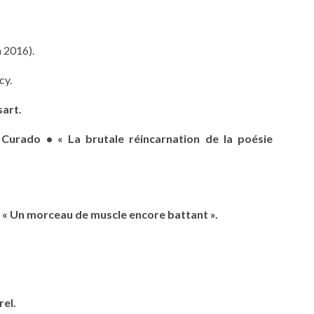
n 2016).
cy.
sart.
Curado • « La brutale réincarnation de la poésie
 « Un morceau de muscle encore battant ».
rel.