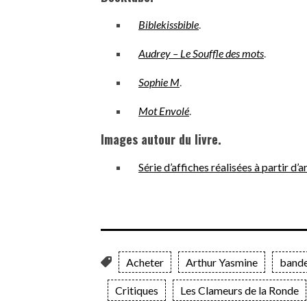
Biblekissbible
.
Audrey – Le Souffle des mots
.
Sophie M
.
Mot Envolé
.
Images autour du livre.
Série d’affiches réalisées à partir d
Acheter
Arthur Yasmine
band
Critiques
Les Clameurs de la Ronde